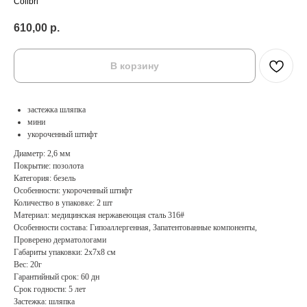
Colibri
610,00
р.
В корзину
застежка шляпка
мини
укороченный штифт
Диаметр: 2,6 мм
Покрытие: позолота
Категория: безель
Особенности: укороченный штифт
Количество в упаковке: 2 шт
Материал: медицинская нержавеющая сталь 316#
Особенности состава: Гипоаллергенная, Запатентованные компоненты,
Проверено дерматологами
Габариты упаковки: 2х7х8 см
Вес: 20г
Гарантийный срок: 60 дн
Срок годности: 5 лет
Застежка: шляпка